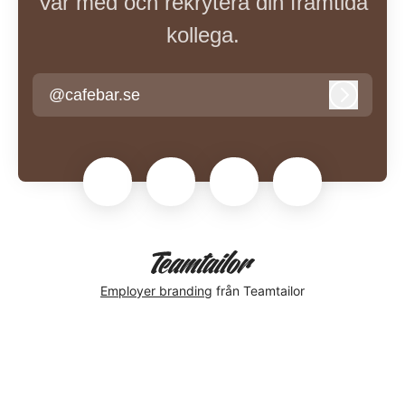
Var med och rekrytera din framtida
kollega.
@cafebar.se
Logga in
Employer branding
från Teamtailor