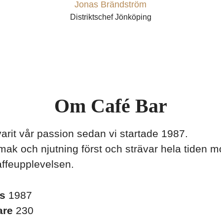
Jonas Brändström
Distriktschef Jönköping
Om Café Bar
varit vår passion sedan vi startade 1987.
smak och njutning först och strävar hela tiden m
affeupplevelsen.
es
1987
are
230