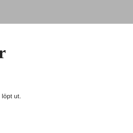
r
löpt ut.