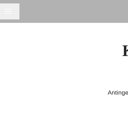
KARRIÄRMENY
Dela sidan
Antinge