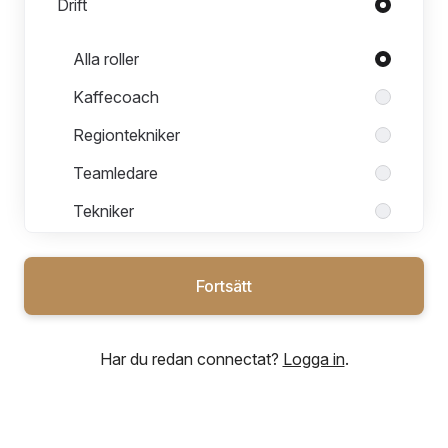
Drift
Roller i Drift
Alla roller
Kaffecoach
Regiontekniker
Teamledare
Tekniker
Fortsätt
Ekonomi
Har du redan connectat?
Logga in
.
HR
Kundservice